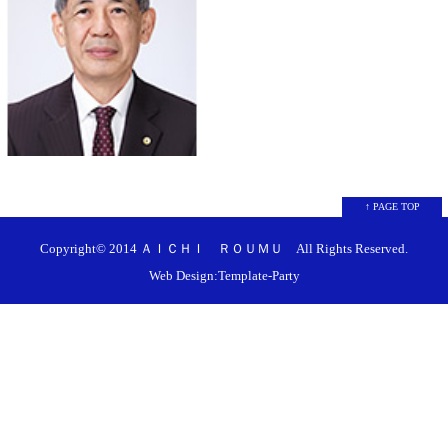
↑ PAGE TOP
Copyright© 2014
ＡＩＣＨＩ ＲＯＵＭＵ
All Rights Reserved.
Web Design:Template-Party