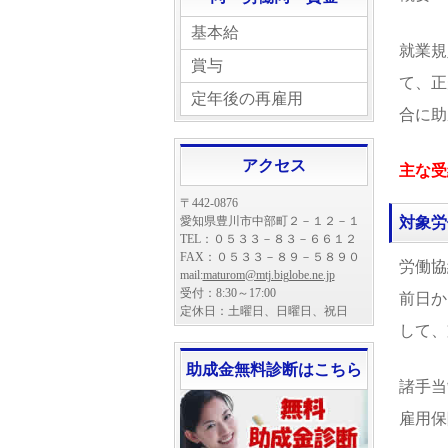
基本給
就業規
賞与
て、正
定年後の再雇用
合に助
アクセス
主な受
〒442-0876
愛知県豊川市中部町２－１２－１
対象労
TEL：０５３３－８３－６６１２
FAX：０５３３－８９－５８９０
労働協
mail:
maturom@mtj.biglobe.ne.jp
受付：8:30～17:00
前日か
定休日：土曜日、日曜日、祝日
して、
助成金無料診断はこちら
諸手当
雇用保