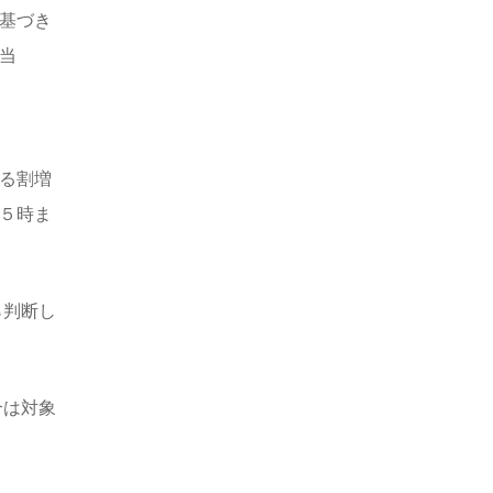
に基づき
当
る割増
５時ま
ら判断し
。
合は対象