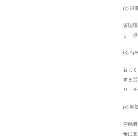
(2) 
管理職
し、役
(3)
著しく
する労
９－3
(4) 
労働者
合に支