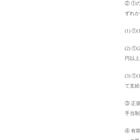
② ①
ずれか
(1)
(2)
円以上
(3)
て支給
③ 正
手当制
④ 有