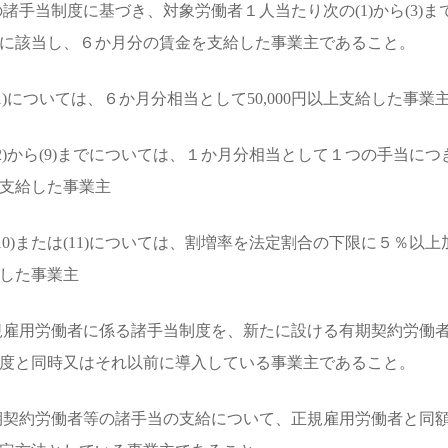
の諸手当制度に基づき、対象労働者１人当たり次の(1)から(3)ま
に該当し、６か月分の賃金を支給した事業主であること。
 ①(1)については、６か月分相当として50,000円以上支給した事業
 ①(2)から(9)までについては、１か月分相当として１つの手当につき3
支給した事業主
 ①(10)または(11)については、割増率を法定割合の下限に５％以
した事業主
規雇用労働者に係る諸手当制度を、新たに設ける有期契約労働
度と同時又はそれ以前に導入している事業主であること。
期契約労働者等の諸手当の支給について、正規雇用労働者と同