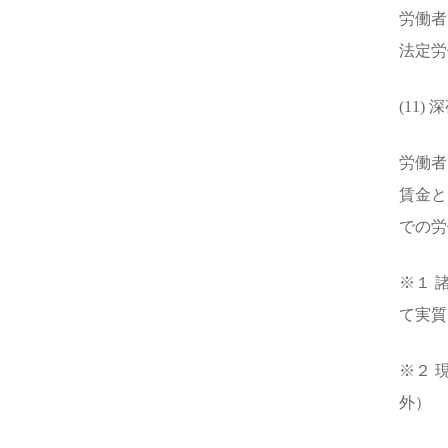
労働者
法定労
(11
労働者
賃金と
での労
※１ 
て実質
※２ 
外）