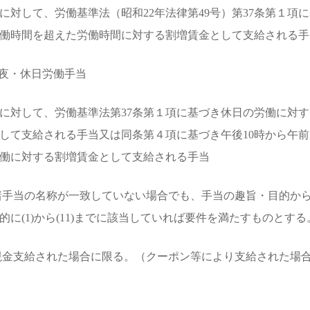
に対して、労働基準法（昭和22年法律第49号）第37条第１項
働時間を超えた労働時間に対する割増賃金として支給される手
) 深夜・休日労働手当
に対して、労働基準法第37条第１項に基づき休日の労働に対す
して支給される手当又は同条第４項に基づき午後10時から午前
働に対する割増賃金として支給される手当
諸手当の名称が一致していない場合でも、手当の趣旨・目的か
的に(1)から(11)までに該当していれば要件を満たすものとする
現金支給された場合に限る。（クーポン等により支給された場