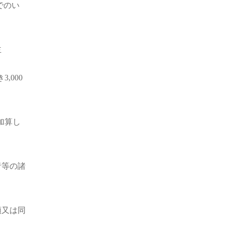
でのい
主
,000
上加算し
者等の諸
額又は同