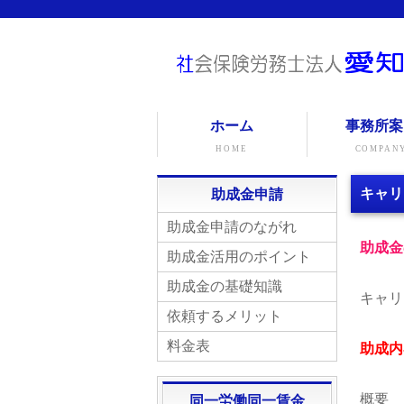
ホーム
事務所案
HOME
COMPAN
キャリ
助成金申請
助成金申請のながれ
助成金
助成金活用のポイント
助成金の基礎知識
キャリ
依頼するメリット
料金表
助成内
概要
同一労働同一賃金