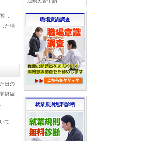
通勤災害申請
関し
職場意識調査
した場
た日の
間継続
。
就業規則無料診断
いて、