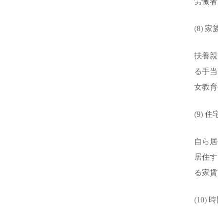
労働者
(8) 
扶養親
る手当
女教育
(9) 
自ら居
居住す
る家賃
(10)