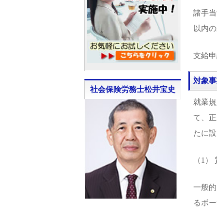
諸手当
以内の
支給申
対象事
社会保険労務士松井宝史
就業規
て、正
たに設
（1）
一般的
るボー