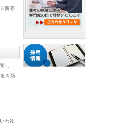
３親等
関し
制度を新
いわゆ