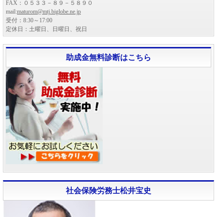
FAX：０５３３－８９－５８９０
mail:
maturom@mtj.biglobe.ne.jp
受付：8:30～17:00
定休日：土曜日、日曜日、祝日
助成金無料診断はこちら
社会保険労務士松井宝史