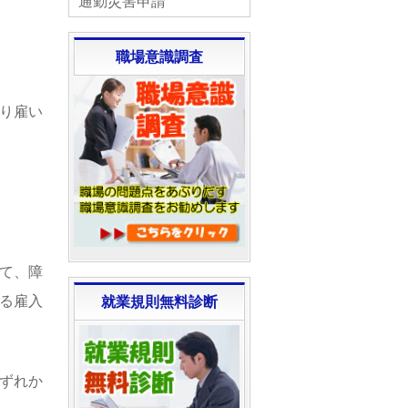
通勤災害申請
職場意識調査
り雇い
て、障
る雇入
就業規則無料診断
ずれか