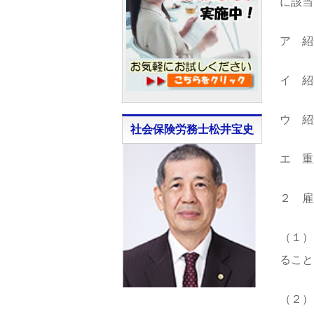
に該当
ア 紹
イ 紹
ウ 紹
社会保険労務士松井宝史
エ 重
２ 雇
（１）
ること
（２）