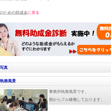
のための助成金
に戻る
写真
執務風景
事務所執務風景です。
朝からフル稼働しております。