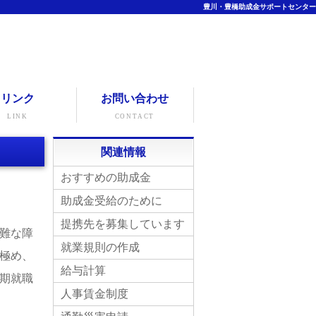
豊川・豊橋助成金サポートセンター
リンク
お問い合わせ
LINK
CONTACT
関連情報
おすすめの助成金
助成金受給のために
提携先を募集しています
難な障
就業規則の作成
極め、
給与計算
期就職
人事賃金制度