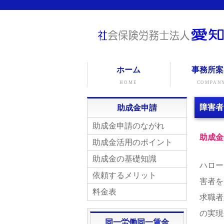
ホーム
事務所案
HOME
COMPAN
障害者
助成金申請
助成金申請のながれ
助成金
助成金活用のポイント
助成金の基礎知識
ハロー
依頼するメリット
害者を
料金表
求職者
の実現
同一労働同一賃金