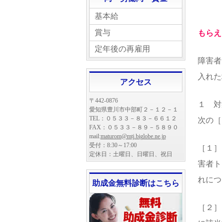
基本給
賞与
もらえ
定年後の再雇用
障害者
入れた
アクセス
〒442-0876
１ 対
愛知県豊川市中部町２－１２－１
TEL：０５３３－８３－６６１２
次の［
FAX：０５３３－８９－５８９０
mail:
maturom@mtj.biglobe.ne.jp
受付：8:30～17:00
［１］
定休日：土曜日、日曜日、祝日
害者ト
れにつ
助成金無料診断はこちら
［２］