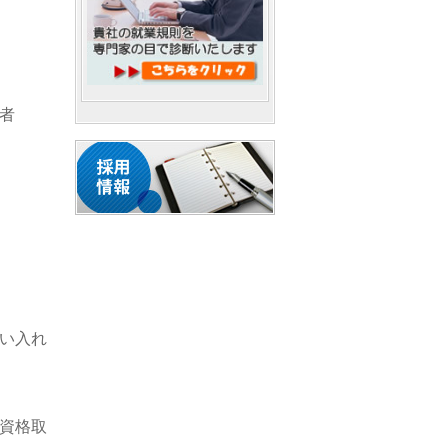
者
い入れ
資格取