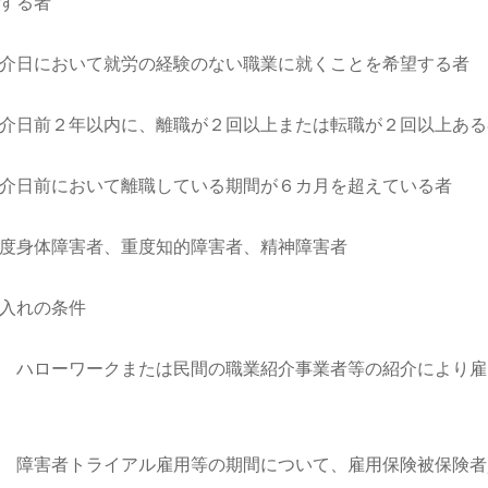
する者
介日において就労の経験のない職業に就くことを希望する者
介日前２年以内に、離職が２回以上または転職が２回以上ある
介日前において離職している期間が６カ月を超えている者
度身体障害者、重度知的障害者、精神障害者
入れの条件
 ハローワークまたは民間の職業紹介事業者等の紹介により雇
 障害者トライアル雇用等の期間について、雇用保険被保険者