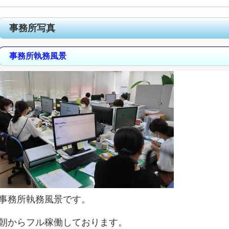
事務所写真
事務所執務風景
事務所執務風景です。
朝からフル稼働しております。