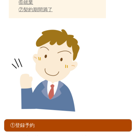
⑥就業
⑦契約期間満了
①登録予約