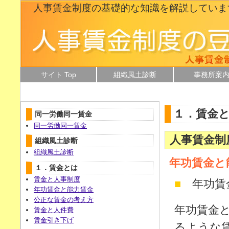
人事賃金制度の基礎的な知識を解説していま
サイト Top
組織風土診断
事務所案
１．賃金
同一労働同一賃金
同一労働同一賃金
人事賃金制
組織風土診断
組織風土診断
年功賃金と
１．賃金とは
賃金と人事制度
■
年功賃
年功賃金と能力賃金
公正な賃金の考え方
年功賃金
賃金と人件費
賃金引き下げ
るような