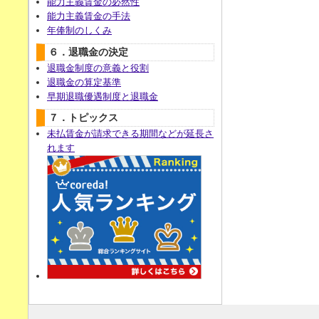
能力主義賃金の必然性
能力主義賃金の手法
年俸制のしくみ
６．退職金の決定
退職金制度の意義と役割
退職金の算定基準
早期退職優遇制度と退職金
７．トピックス
未払賃金が請求できる期間などが延長さ
れます