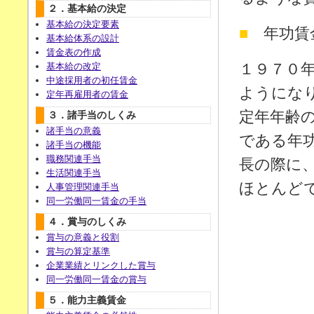
２．基本給の決定
基本給の決定要素
■
年功賃
基本給体系の設計
賃金表の作成
基本給の改定
１９７０
中途採用者の初任賃金
ようにな
定年再雇用者の賃金
定年年齢
３．諸手当のしくみ
諸手当の意義
である年
諸手当の機能
職務関連手当
長の際に
生活関連手当
ほとんど
人事管理関連手当
同一労働同一賃金の手当
４．賞与のしくみ
賞与の意義と役割
賞与の算定基準
企業業績とリンクした賞与
同一労働同一賃金の賞与
５．能力主義賃金