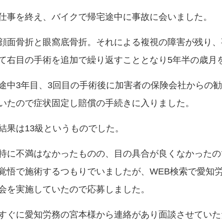
仕事を終え、バイクで帰宅途中に事故に会いました。
顔面骨折と眼窩底骨折。それによる複視の障害が残り、
て右目の手術を追加で繰り返すこととなり5年半の歳月
途中3年目、3回目の手術後に加害者の保険会社からの
いたので症状固定し賠償の手続きに入りました。
結果は13級というものでした。
特に不満はなかったものの、目の具合が良くなかったの
覚悟で施術するつもりでいましたが、WEB検索で愛知
会を実施していたので応募しました。
すぐに愛知労務の宮本様から連絡があり面談させていた