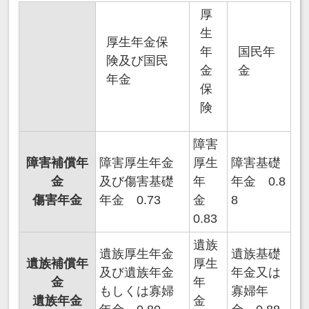
厚
生
厚生年金保
年
国民年
険及び国民
金
金
年金
保
険
障害
障害補償年
障害厚生年金
厚生
障害基礎
金
及び傷害基礎
年
年金 0.8
傷害年金
年金 0.73
金
8
0.83
遺族
遺族厚生年金
遺族基礎
遺族補償年
厚生
及び遺族年金
年金又は
金
年
もしくは寡婦
寡婦年
遺族年金
金