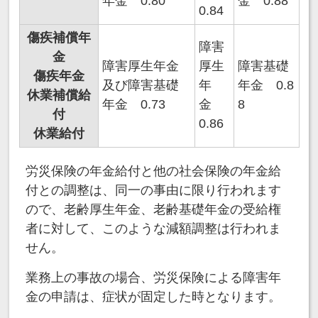
年金 0.80
金 0.88
0.84
傷疾補償年
障害
金
障害厚生年金
厚生
障害基礎
傷疾年金
及び障害基礎
年
年金 0.8
休業補償給
年金 0.73
金
8
付
0.86
休業給付
労災保険の年金給付と他の社会保険の年金給
付との調整は、同一の事由に限り行われます
ので、老齢厚生年金、老齢基礎年金の受給権
者に対して、このような減額調整は行われま
せん。
業務上の事故の場合、労災保険による障害年
金の申請は、症状が固定した時となります。